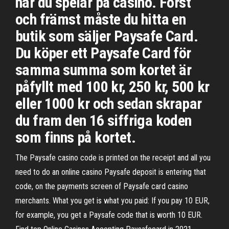
när du spelar på casino. Först
och främst måste du hitta en
butik som säljer Paysafe Card.
Du köper ett Paysafe Card för
samma summa som kortet är
påfyllt med 100 kr, 250 kr, 500 kr
eller 1000 kr och sedan skrapar
du fram den 16 siffriga koden
som finns på kortet.
The Paysafe casino code is printed on the receipt and all you
need to do an online casino Paysafe deposit is entering that
code, on the payments screen of Paysafe card casino
merchants. What you get is what you paid: If you pay 10 EUR,
for example, you get a Paysafe code that is worth 10 EUR.