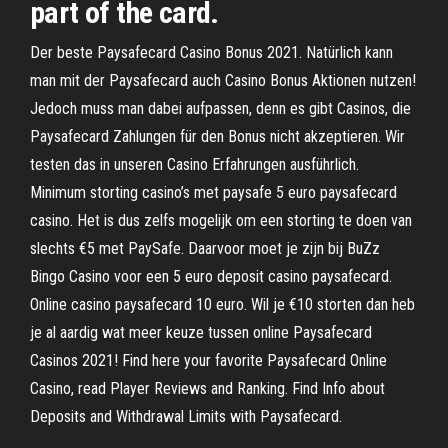
part of the card.
Der beste Paysafecard Casino Bonus 2021. Natürlich kann
man mit der Paysafecard auch Casino Bonus Aktionen nutzen!
Jedoch muss man dabei aufpassen, denn es gibt Casinos, die
Paysafecard Zahlungen für den Bonus nicht akzeptieren. Wir
testen das in unseren Casino Erfahrungen ausführlich.
Minimum storting casino’s met paysafe 5 euro paysafecard
casino. Het is dus zelfs mogelijk om een storting te doen van
slechts €5 met PaySafe. Daarvoor moet je zijn bij BuZz
Bingo Casino voor een 5 euro deposit casino paysafecard.
Online casino paysafecard 10 euro. Wil je €10 storten dan heb
je al aardig wat meer keuze tussen online Paysafecard
Casinos 2021! Find here your favorite Paysafecard Online
Casino, read Player Reviews and Ranking. Find Info about
Deposits and Withdrawal Limits with Paysafecard.