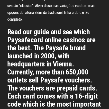
sessão “clássica”. Além disso, nas variações existem mais
opções de vitória além da tradicional linha e do cartão
completo.
Read our guide and see which
Paysafecard online casinos are
the best. The Paysafe brand
launched in 2000, with
headquarters in Vienna.
Currently, more than 650,000
outlets sell Paysafe vouchers.
The vouchers are prepaid cards.
Each card comes with a 16-digit
code which is the most important