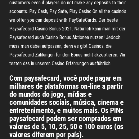
customers even if players do not make any deposits to their
accounts. Pay Cash, Pay Safe, Play Casino.On all the casino's
we offer you can deposit with PaySafeCards. Der beste
Paysafecard Casino Bonus 2021. Natürlich kann man mit der
Paysafecard auch Casino Bonus Aktionen nutzen! Jedoch
muss man dabei aufpassen, denn es gibt Casinos, die
Paysafecard Zahlungen für den Bonus nicht akzeptieren. Wir
testen das in unseren Casino Erfahrungen ausführlich.
Com paysafecard, você pode pagar em
milhares de plataformas on-line a partir
do mundos do jogo, mídias e
comunidades sociais, música, cinema e
entretenimento, e muitos mais. Os PINs
paysafecard podem ser comprados em
valores de 5, 10, 25, 50 e 100 euros (os
valores diferem por país).