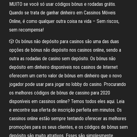
MUITO se você só usar códigos bônus e rodadas grátis.
Quando se trata de ganhar dinheiro em Cassinos Móveis
Online, é como qualquer outra coisa na vida – Sem riscos,
sem recompensa!
🎲 Os bónus não depósito para casinos são uma das duas
opções de bónus não depósito nos casinos online, sendo a
outra as rodadas de casino sem depósito. Os bónus não
depósito em dinheiro disponíveis nos casinos de Internet
oferecem um certo valor de bónus em dinheiro que o novo
jogador pode usar para jogar no lobby do casino. Procurando
os melhores códigos de bônus de cassino para 2020
disponíveis em cassinos online? Temos todos eles aqui. Leia
e encontre sua oferta de inscrição perfeita em minutos. Os
cassinos online estão sempre tentando oferecer as melhores
promoções para os seus clientes, e os códigos de bônus sem
depósito são muito atrativos. Esses são simplesmente