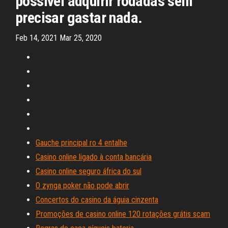
possível adquirir rodadas sem
precisar gastar nada.
Feb 14, 2021 Mar 25, 2020
Gauche principal ro 4 entalhe
Casino online ligado à conta bancária
Casino online seguro áfrica do sul
O zynga poker não pode abrir
Concertos do casino da águia cinzenta
Promoções de casino online 120 rotações grátis scam