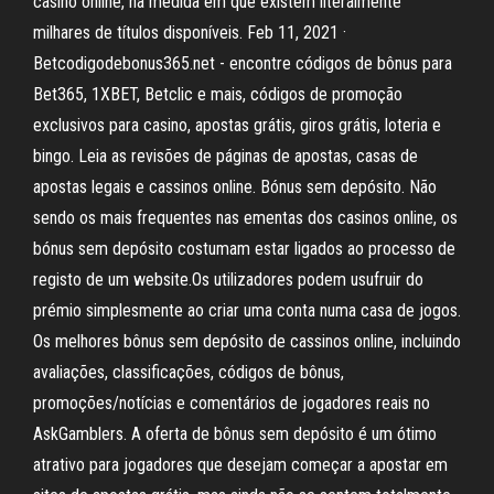
casino online, na medida em que existem literalmente
milhares de títulos disponíveis. Feb 11, 2021 ·
Betcodigodebonus365.net - encontre códigos de bônus para
Bet365, 1XBET, Betclic e mais, códigos de promoção
exclusivos para casino, apostas grátis, giros grátis, loteria e
bingo. Leia as revisões de páginas de apostas, casas de
apostas legais e cassinos online. Bónus sem depósito. Não
sendo os mais frequentes nas ementas dos casinos online, os
bónus sem depósito costumam estar ligados ao processo de
registo de um website.Os utilizadores podem usufruir do
prémio simplesmente ao criar uma conta numa casa de jogos.
Os melhores bônus sem depósito de cassinos online, incluindo
avaliações, classificações, códigos de bônus,
promoções/notícias e comentários de jogadores reais no
AskGamblers. A oferta de bônus sem depósito é um ótimo
atrativo para jogadores que desejam começar a apostar em