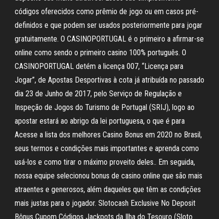
códigos oferecidos como prêmio de jogo ou em casos pré-
definidos e que podem ser usados posteriormente para jogar
gratuitamente. O CASINOPORTUGAL é o primeiro a afirmar-se
online como sendo o primeiro casino 100% português. O
CASINOPORTUGAL detém a licença 007, “Licença para
Jogar”, de Apostas Desportivas à cota já atribuída no passado
dia 23 de Junho de 2017, pelo Serviço de Regulação e
Inspeção de Jogos do Turismo de Portugal (SRIJ), logo ao
apostar estará ao abrigo da lei portuguesa, o que é para
Acesse a lista dos melhores Casino Bonus em 2020 no Brasil,
seus termos e condições mais importantes e aprenda como
usá-los e como tirar o máximo proveito deles.. Em seguida,
nossa equipe selecionou bonus de casino online que são mais
atraentes e generosos, além daqueles que têm as condições
mais justas para o jogador. Slotocash Exclusive No Deposit
Bônus Cupom Códigos Jackpots da Ilha do Tesouro (Sloto