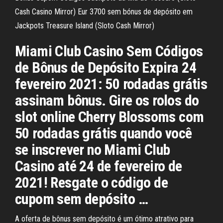
Cash Casino Mirror) Eur 3700 sem bónus de depósito em
Jackpots Treasure Island (Sloto Cash Mirror)
Miami Club Casino Sem Códigos
de Bônus de Depósito Expira 24
fevereiro 2021: 50 rodadas grátis
assinam bônus. Gire os rolos do
slot online Cherry Blossoms com
50 rodadas grátis quando você
se inscrever no Miami Club
Casino até 24 de fevereiro de
2021! Resgate o código de
cupom sem depósito …
A oferta de bônus sem depósito é um ótimo atrativo para