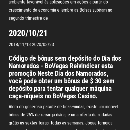
ambiente favorável às aplicações em ações a partir do
crescimento da economia e lembra as Bolsas subiram no
segundo trimestre de
2020/10/21
2018/11/13 2020/03/23
Código de bônus sem depósito do Dia dos
Namorados - BoVegas Reivindicar esta
promoção Neste Dia dos Namorados,
você pode obter um bônus de $ 30 sem
depósito para tentar qualquer máquina
caça-níqueis no BoVegas Casino.
Além do generoso pacote de boas-vindas, existe um incrível
bônus de 25% de recarga diária, e uma oferta de rodadas
grátis às sextas-feiras, todas as semanas. Jogue torneios