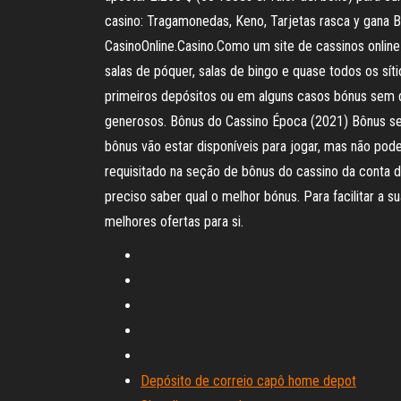
casino: Tragamonedas, Keno, Tarjetas rasca y gana 
CasinoOnline.Casino.Como um site de cassinos onli
salas de póquer, salas de bingo e quase todos os 
primeiros depósitos ou em alguns casos bónus sem de
generosos. Bônus do Cassino Época (2021) Bônus sem
bônus vão estar disponíveis para jogar, mas não pode
requisitado na seção de bônus do cassino da conta 
preciso saber qual o melhor bónus. Para facilitar a
melhores ofertas para si.
Depósito de correio capô home depot