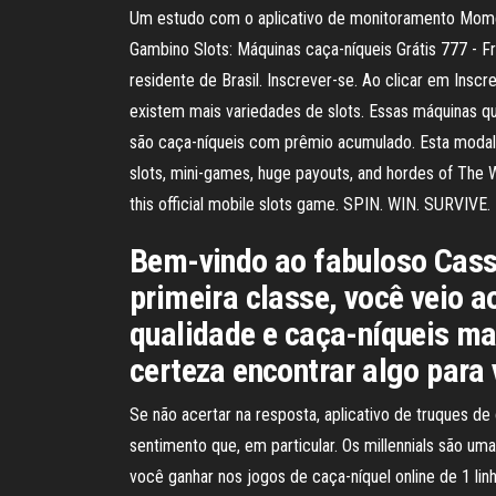
Um estudo com o aplicativo de monitoramento Moment
Gambino Slots: Máquinas caça-níqueis Grátis 777 - F
residente de Brasil. Inscrever-se. Ao clicar em Insc
existem mais variedades de slots. Essas máquinas q
são caça-níqueis com prêmio acumulado. Esta modali
slots, mini-games, huge payouts, and hordes of The W
this official mobile slots game. SPIN. WIN. SURVIVE.
Bem-vindo ao fabuloso Cassi
primeira classe, você veio a
qualidade e caça-níqueis ma
certeza encontrar algo para 
Se não acertar na resposta, aplicativo de truques d
sentimento que, em particular. Os millennials são u
você ganhar nos jogos de caça-níquel online de 1 linh