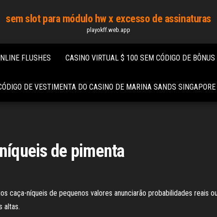
sem slot para módulo hw x excesso de assinaturas
playokff.web.app
ONLINE FLUSHES
CASINO VIRTUAL $ 100 SEM CÓDIGO DE BÔNUS
CÓDIGO DE VESTIMENTA DO CASINO DE MARINA SANDS SINGAPORE
-níqueis de pimenta
s caça-níqueis de pequenos valores anunciarão probabilidades reais o
 altas.