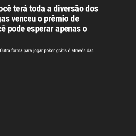
ocê terá toda a diversão dos
gas venceu o prêmio de
cê pode esperar apenas o
Outra forma para jogar poker grátis é através das