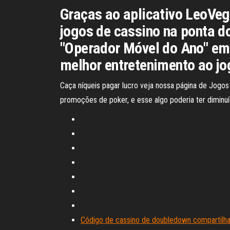
Graças ao aplicativo LeoVega
jogos de cassino na ponta d
"Operador Móvel do Ano" em
melhor entretenimento ao jo
Caça níqueis pagar lucro veja nossa página de Jogos
promoções de poker, e esse algo poderia ter diminu
Código de cassino de doubledown compartilha 