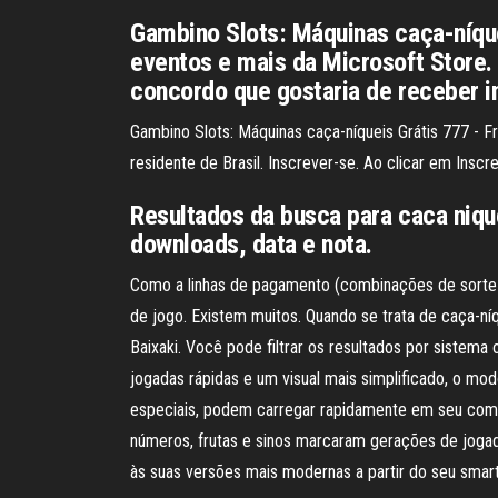
Gambino Slots: Máquinas caça-níque
eventos e mais da Microsoft Store. 
concordo que gostaria de receber i
Gambino Slots: Máquinas caça-níqueis Grátis 777 - F
residente de Brasil. Inscrever-se. Ao clicar em Insc
Resultados da busca para caca nique
downloads, data e nota.
Como a linhas de pagamento (combinações de sorte d
de jogo. Existem muitos. Quando se trata de caça-níq
Baixaki. Você pode filtrar os resultados por sistema 
jogadas rápidas e um visual mais simplificado, o mo
especiais, podem carregar rapidamente em seu comput
números, frutas e sinos marcaram gerações de jogad
às suas versões mais modernas a partir do seu smart