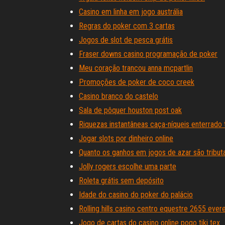
Casino em linha em jogo austrália
Regras do poker com 3 cartas
Jogos de slot de pesca grátis
Fraser downs casino programação de poker
Meu coração trancou anna mcpartlin
Promoções de poker de coco creek
Casino branco do castelo
Sala de pôquer houston post oak
Riquezas instantâneas caça-níqueis enterrado
Jogar slots por dinheiro online
Quanto os ganhos em jogos de azar são tribut
Jolly rogers escolhe uma parte
Roleta grátis sem depósito
Idade do casino do poker do palácio
Rolling hills casino centro equestre 2655 eve
Jogo de cartas do casino online pogo tiki tex