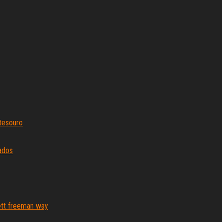
 tesouro
ados
rett freeman way