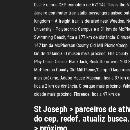
Qual é o meu CEP completo de 67114? This is the 6711
Janeiro commuter train stalls, passengers unload onto 
Kingdom – A freight train is derailed near Weedon, N
University - Polytechnic Campus e a 31 km da McPher
Swimming Beach, fica a 177 km de distância. O muse
147 km da McPherson County Old Mill Picnic/Camp. O 
km de distância. O museu mais próximo, Ellis County H
Play Online Casino, BlackJack, Roulette or over 200
McPherson County Old Mill Picnic/Camp. O lago mais 
mais próximo, Adobe House Museum, fica a 37 km de 
fica a 2 km de distância. O parque mais próximo, Wild
cidade mais próximo, Florence, fica a 47 km de
St Joseph > parceiros de ati
do cep. redef. atualiz busca. 
> próximo …