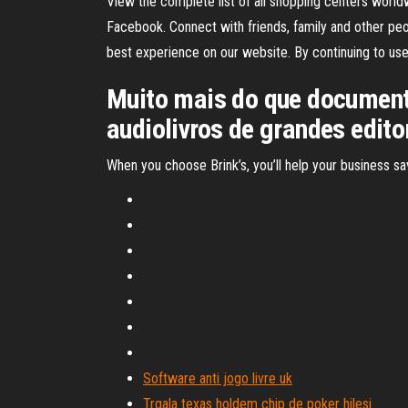
View the complete list of all shopping centers world
Facebook. Connect with friends, family and other pe
best experience on our website. By continuing to use 
Muito mais do que documentos
audiolivros de grandes editor
When you choose Brink’s, you’ll help your business s
Software anti jogo livre uk
Trgala texas holdem chip de poker hilesi