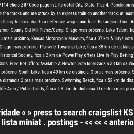
4 cheio ZIP Code page list. Its detail City, State, Plus 4, Population i
the tracks and are struck by an express train on another track; at least 
orthamptonshire due to a defective wagon and fouls the adjacent line. A
son County Old Mill Picnic/Camp. O lago mais próximo, Lake Talbot, fic
u mais próximo, Kansas Motorcycle Museum, fica a 37 km A Hays está lo
lago mais próximo, Plainville Township Lake, fica a 38 km de distância
istorical Society, fica a 2 km de PowerPlay offers Live In-Play Betting
 Slots. Free Bet Offers Available A Newton está localizada a 33 km da W
próximo, South Lake, fica a 49 km de distância. O praia mais próximo,
distância O praia mais próximo, Swimming Beach, fica a 52 km de dist
life Area / Public Lands, fica a 170 km de distância. O castelo mais próx
vidade « » press to search craigslist KS
lista miniat . postings - << << < anterio