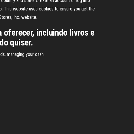
country and state. Create an account or log into
. This website uses cookies to ensure you get the
tores, Inc. website.
ferecer, incluindo livros e
do quiser.
nds, managing your cash.