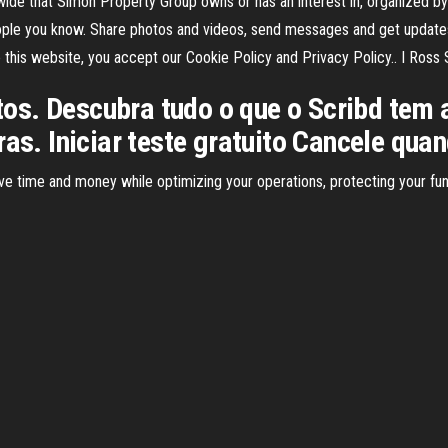
wide that Simon Property Group owns or has an interest in, organized by 
ople you know. Share photos and videos, send messages and get updates
this website, you accept our Cookie Policy and Privacy Policy.. I Ross S
. Descubra tudo o que o Scribd tem a o
as. Iniciar teste gratuito Cancele quan
ave time and money while optimizing your operations, protecting your fu