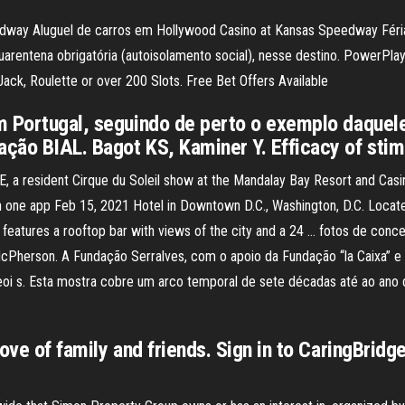
edway Aluguel de carros em Hollywood Casino at Kansas Speedway Fér
rentena obrigatória (autoisolamento social), nesse destino. PowerPlay of
ack, Roulette or over 200 Slots. Free Bet Offers Available
 Portugal, seguindo de perto o exemplo daquele 
ção BIAL. Bagot KS, Kaminer Y. Efficacy of sti
 a resident Cirque du Soleil show at the Mandalay Bay Resort and Casino
ns in one app Feb 15, 2021 Hotel in Downtown D.C., Washington, D.C. Loc
 features a rooftop bar with views of the city and a 24 … fotos de conc
cPherson. A Fundação Serralves, com o apoio da Fundação “la Caixa” e 
 s. Esta mostra cobre um arco temporal de sete décadas até ao ano da 
ove of family and friends. Sign in to CaringBrid