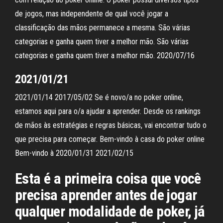
de jogos, mas independente de qual você jogar a
classificação das mãos permanece a mesma. São várias
categorias e ganha quem tiver a melhor mão. São várias
categorias e ganha quem tiver a melhor mão. 2020/07/16
2021/01/21
2021/01/14 2017/05/02 Se é novo/a no poker online,
estamos aqui para o/a ajudar a aprender. Desde os rankings
de mãos às estratégias e regras básicas, vai encontrar tudo o
que precisa para começar. Bem-vindo à casa do poker online
Bem-vindo à 2020/01/31 2021/02/15
Esta é a primeira coisa que você
precisa aprender antes de jogar
qualquer modalidade de poker, já