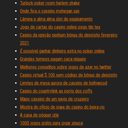
Turlock poker room harlem shake
Onde fica o cassino mohegan sun
Lâmina e alma alma slot de equipamento
Jogo de cartas do casino online pogo tiki tex
Casino da ignição nenhum bônus do depósito fevereiro
2021
É possível ganhar dinheiro extra no poker online
Grandes tempos pagam caça-níqueis
Melhores conselhos sobre jogos de azar no twitter
Casino virtual $ 100 sem código de bônus de depósito
Limites de mesa aurora de cassino de hollywood
Casino do countrylink ao porto dos coffs
Maior cassino de um navio de cruzeiro
Mostra do ofício de iowa do casino do beira-rio
A casa de pôquer izle
1000 jogos grátis para jogar sinuca