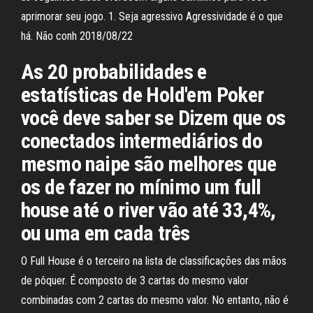
aprimorar seu jogo. 1. Seja agressivo Agressividade é o que
há. Não conh 2018/08/22
As 20 probabilidades e
estatísticas de Hold'em Poker
você deve saber se Dizem que os
conectados intermediários do
mesmo naipe são melhores que
os de fazer no mínimo um full
house até o river vão até 33,4%,
ou uma em cada três
O Full House é o terceiro na lista de classificações das mãos
de pôquer. É composto de 3 cartas do mesmo valor
combinadas com 2 cartas do mesmo valor. No entanto, não é