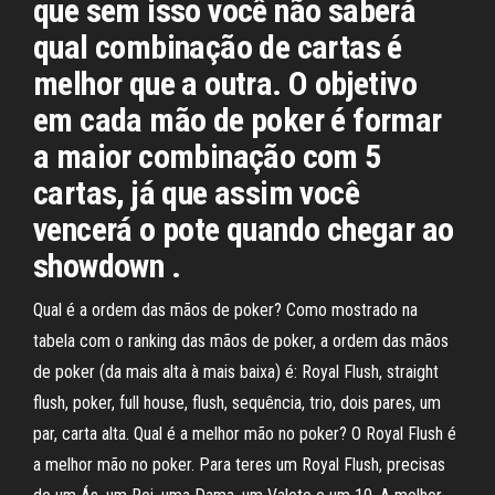
que sem isso você não saberá
qual combinação de cartas é
melhor que a outra. O objetivo
em cada mão de poker é formar
a maior combinação com 5
cartas, já que assim você
vencerá o pote quando chegar ao
showdown .
Qual é a ordem das mãos de poker? Como mostrado na
tabela com o ranking das mãos de poker, a ordem das mãos
de poker (da mais alta à mais baixa) é: Royal Flush, straight
flush, poker, full house, flush, sequência, trio, dois pares, um
par, carta alta. Qual é a melhor mão no poker? O Royal Flush é
a melhor mão no poker. Para teres um Royal Flush, precisas