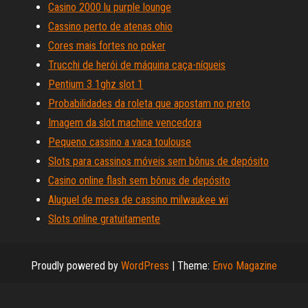
Casino 2000 lu purple lounge
Cassino perto de atenas ohio
Cores mais fortes no poker
Trucchi de herói de máquina caça-níqueis
Pentium 3 1ghz slot 1
Probabilidades da roleta que apostam no preto
Imagem da slot machine vencedora
Pequeno cassino a vaca toulouse
Slots para cassinos móveis sem bônus de depósito
Casino online flash sem bônus de depósito
Aluguel de mesa de cassino milwaukee wi
Slots online gratuitamente
Proudly powered by
WordPress
|
Theme:
Envo Magazine