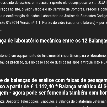
necessidade do usuário: em relação a quanto ele deseja pesar e a … L
preços no site, o valor válido é o do Carrinho de Compras. Preços e 
álise e confirmação de dados. Laboratório de Análise de Sementes Códi
 01/2014 Versão nº 1 1. Portas de vidro (superior e laterais) – porta
 …
nça de laboratório mecânica entre os 12 Balanç
tório é um equipamento de fundamental importância para o laboratório, 
grau de precisão, que no caso são de duas casas após a vírgula, isto é 
 de balanças de análise com faixas de pesagem a
so a partir de € 1.142,40 * Balança analítica A
agem - agora pode ser fornecida também com h
leza Desporto Telescópios, Binóculos e Balança de plataforma veteriná