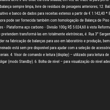
alança sempre limpa, livre de resíduos de pesagens anteriores; 12. Ba
tuitivo e banco de dados para receitas extenso a partir de € 1.142,40 
 agora pode ser fornecida também com homologação de Balança de Pis
- Plataforma aço carbono - Divisão 100g R$ 5.024,60 à vista Reforma 
e pretendem transformá-las em totalmente eletrônicas, é. Rua 3° Sarge
na fabricação de balanças para uso em laboratório e produção, bem co
einado está sem­ pre disponível para ajudar com a seleção de acessório
riais. 4. Visor de comando e leitura (display) – utilizado para leitura
sligar (modo Standby). 6. Bolha de nível – para visualização do nível ad