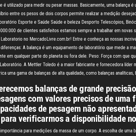
e é utilizado para medir ou pesar massas. Basicamente, uma balança é 
líbrio entre os pesos de dois corpos permite realizar a medição desej
laboratório Esporte e Saúde Saúde e beleza Desporto Telescópios, Binócu
0.000 de clientes satisfeitos estamos sempre a trabalhar em novas so
 Laboratorio no MercadoLivre.com.br! Entre e conheça as nossas incriv
 as diferenças: A balança é um equipamento de laboratório que mede a 
te em qualquer parte do planeta ou fora dele. Peso: Força com que qua
 Laboratório. A Mettler Toledo é a maior fabricante e fornecedora líde
abrica uma gama de balanças de alta qualidade, como balanças analíticas,
ferecemos balanças de grande precisão
esagens com valores precisos de uma fo
apacidades de pesagem não apresentad
para verificarmos a disponibilidade n
mportância para medições da massa de um corpo. A escolha de uma bal