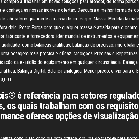
os sempre a trabalhar em novas soluções para atender, de forma person
 e conheça as nossas incriveis ofertas. Descubra a melhor forma de comp
 de laboratório que mede a massa de um corpo. Massa: Medida da maté
fora dele. Peso: Força com que qualquer massa é atraída para o centro 
or fabricante e fornecedora líder mundial de instrumentos e equipamento
qualidade, como balanças analíticas, balanças de precisão, microbalança
 uma pesagem mais precisa e eficaz. Medições Precisas e Repetitivas. 
ficação da exatidão do equipamento em qualquer circunstância. Balança 
analítica, Balança Digital, Balança analógica. Menor preço, envio para o 
 0,001
bis® é referência para setores regulad
s, os quais trabalham com os requisit
rmance oferece opções de visualização,
nalista deve ir até onde ela está situada, em vez de trazê-la para perto