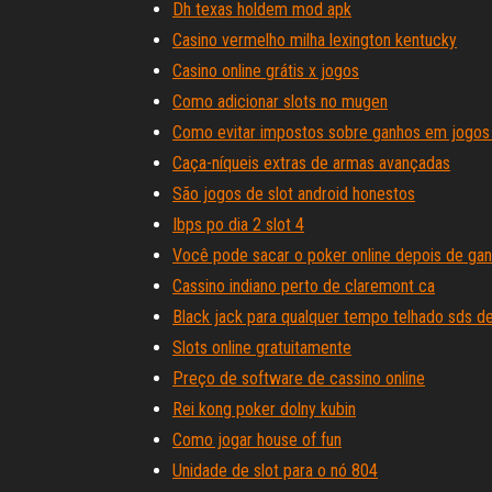
Dh texas holdem mod apk
Casino vermelho milha lexington kentucky
Casino online grátis x jogos
Como adicionar slots no mugen
Como evitar impostos sobre ganhos em jogos
Caça-níqueis extras de armas avançadas
São jogos de slot android honestos
Ibps po dia 2 slot 4
Você pode sacar o poker online depois de gan
Cassino indiano perto de claremont ca
Black jack para qualquer tempo telhado sds d
Slots online gratuitamente
Preço de software de cassino online
Rei kong poker dolny kubin
Como jogar house of fun
Unidade de slot para o nó 804