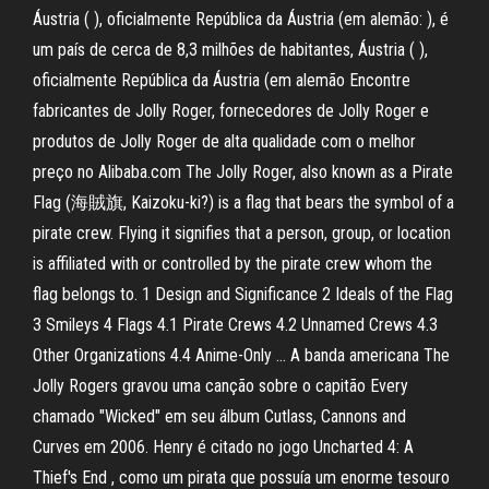
Áustria ( ), oficialmente República da Áustria (em alemão: ), é
um país de cerca de 8,3 milhões de habitantes, Áustria ( ),
oficialmente República da Áustria (em alemão Encontre
fabricantes de Jolly Roger, fornecedores de Jolly Roger e
produtos de Jolly Roger de alta qualidade com o melhor
preço no Alibaba.com The Jolly Roger, also known as a Pirate
Flag (海賊旗, Kaizoku-ki?) is a flag that bears the symbol of a
pirate crew. Flying it signifies that a person, group, or location
is affiliated with or controlled by the pirate crew whom the
flag belongs to. 1 Design and Significance 2 Ideals of the Flag
3 Smileys 4 Flags 4.1 Pirate Crews 4.2 Unnamed Crews 4.3
Other Organizations 4.4 Anime-Only … A banda americana The
Jolly Rogers gravou uma canção sobre o capitão Every
chamado "Wicked" em seu álbum Cutlass, Cannons and
Curves em 2006. Henry é citado no jogo Uncharted 4: A
Thief's End , como um pirata que possuía um enorme tesouro