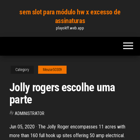
Skip
sem slot para módulo hw x excesso de
to
assinaturas
the
playokff.web.app
content
Category
Meuse50309
Jolly rogers escolhe uma
parte
By
ADMINISTRATOR
Jun 05, 2020 · The Jolly Roger encompasses 11 acres with
more than 160 full hook up sites offering 50 amp electrical.