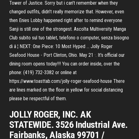
Tower of Justice. Sorry but i can't remember when they
changed outfits, didn't really memorize that. However, even
then Enies Lobby happened right after to remind everyone
Sanji is still one of the strongest. Ascolta Multiversity Manga
Club subito sul tuo tablet, telefono o computer, senza bisogno
di â ¦ NEXT: One Piece: 10 Most Hyped … Jolly Roger
Seafood House - Port Clinton, Ohio. May 21 ·. It’s official our
dining room opens today!!! You can order inside, over the
phone: (419) 732-3382 or online at
https://www.toasttab.com/jolly-roger-seafood-house There
are lines marked on the floor in yellow for social distancing
please be respectful of them.
JOLLY ROGER, INC. AK
STATEWIDE. 3526 Industrial Ave.
Fairbanks, Alaska 99701 /