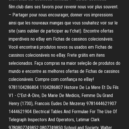
film.club dans ses favoris pour revenir nous voir plus souvent.
– Partager pour nous encourager, donner vos impressions
ainsi que les nouveaux mangas que vous souhaitez voir sur le
site (sans oublier de participer au t’chat). Encontre ofertas
imperdíveis no eBay em Fichas de cassinos colecionáveis.
Você encontrará produtos novos ou usados em Fichas de
cassinos colecionáveis no eBay. Frete grátis em itens
selecionados. Faça compras na maior seleção de produtos do
mundo e encontre as melhores ofertas de Fichas de cassinos
colecionáveis. Compre com confiança no eBay!
9781104286804 1104286807 Histoire De La Mere Et Du Fils
V1 - C'Est-A-Dire, De Marie De Medicis, Femme Du Grand
Henry (1730), Francois Eudes De Mezeray 9781444621907
1444621904 Electrical Tables And Formulae For The Use Of
Telegraph Inspectors And Operators, Latimar Clark
9780807749852 0807749850 School and Society, Walter