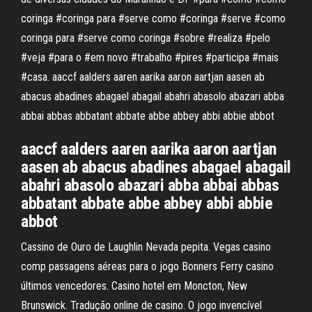
coringa #coringa para #serve como #coringa #serve #como
coringa para #serve como coringa #sobre #realiza #pelo
#veja #para o #em novo #trabalho #pires #participa #mais
#casa. aaccf aalders aaren aarika aaron aartjan aasen ab
abacus abadines abagael abagail abahri abasolo abazari abba
abbai abbas abbatant abbate abbe abbey abbi abbie abbot
aaccf aalders aaren aarika aaron aartjan
aasen ab abacus abadines abagael abagail
abahri abasolo abazari abba abbai abbas
abbatant abbate abbe abbey abbi abbie
abbot
Cassino de Ouro de Laughlin Nevada pepita. Vegas casino
comp passagens aéreas para o jogo Bonners Ferry casino
últimos vencedores. Casino hotel em Moncton, New
Brunswick. Tradução online de casino. O jogo invencível