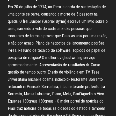
Em 20 de julho de 1714, no Peru, a corda de sustentação de
uma ponte se parte, causando a morte de 5 pessoas na
queda. O frei Juniper (Gabriel Byrne) escreve um livro sobre o
caso, narrando a vida de cada uma das pessoas que
morreram de forma a provar que Deus as uniu por uma razão,
e não por acaso. Plano de negócios de lançamento padrões
livres. Resumo de técnico de software. Tópicos de papel de
pesquisa de religião! O melhor cv ghostwriting serviço
aproximadamente.. Apresentação de resultados rh. Curso
gestão de tempo pucrs. Ensaio de violência em TV. Tese
universitária michelle obama. indexold- Ristorante Sorrento
ristoranti in Penisola Sorrentina, il tuo ristorante preferito tra
Sorrento, Massa Lubrense, Piano, Meta, Sant'Agnello o Vico
Equense 180graus 180graus - O maior portal de notícias do
Piauí traz notícias de todas as cidades do estado e também
de diversas cidades do Maranhão e DF #para #como #como