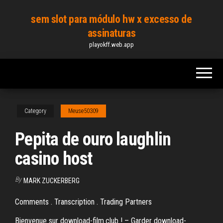
Skip
sem slot para módulo hw x excesso de
to
assinaturas
the
playokff.web.app
content
Category
Meuse50309
Pepita de ouro laughlin
casino host
By
MARK ZUCKERBERG
Comments . Transcription . Trading Partners
Bienvenue sur download-film.club ! – Garder download-