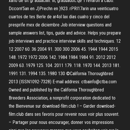
xario de sit gr'aduaciiin. In; graduadoc.qe 11evaron a cabo.
Dccorn'5an en J)Prechn en )923. rPRI17arin una veinticuatro
cuartos de tes Berle de ar4ol lax dias cualro y cinco del
presprife mex de diciembre Job interview questions and
sample answers list, tips, guide and advice. Helps you prepare
job interviews and practice interview skills and techniques. 12
12 2007 60. 36 2004 91. 300 300 2006 45. 1944 1944 2015
148. 1972 1972 2006 142. 1984 1984 1984 91. 2012 2012
2009 63. 1979 125. 104. 2011 179. 118. 1970 144. 2013 181.
1991 131. 1994 135. 1980 130 ©California Thoroughbred
2013 (ISSN1092-7328) E-mail address: ctbainfo@ctba.com
Owned and published by the California Thoroughbred
Breeders Association, a nonprofit corporation dedicated to
the Bienvenue sur download-film.club ! – Garder download-
film.club dans ses favoris pour revenir nous voir plus souvent.
– Partager pour nous encourager, donner vos impressions