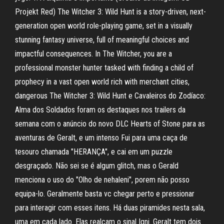
Projekt Red) The Witcher 3: Wild Hunt is a story-driven, next-
generation open world role-playing game, set in a visually
stunning fantasy universe, full of meaningful choices and
impactful consequences. In The Witcher, you are a
professional monster hunter tasked with finding a child of
prophecy in a vast open world rich with merchant cities,
dangerous The Witcher 3: Wild Hunt e Cavaleiros do Zodíaco:
Alma dos Soldados foram os destaques nos trailers da
semana com o anúncio do novo DLC Hearts of Stone para as
aventuras de Geralt, e um intenso Fui para uma caça de
tesouro chamada "HERANÇA", e cai em um puzzle
desgraçado. Não sei se é algum glitch, mas o Gerald
menciona o uso do "Olho de nehaleni", porem não posso
equipa-lo. Geralmente basta vc chegar perto e pressionar
para interagir com esses itens. Há duas piramides nesta sala,
uma em cada lado. Elas realçam o sinal Igni. Geralt tem dois