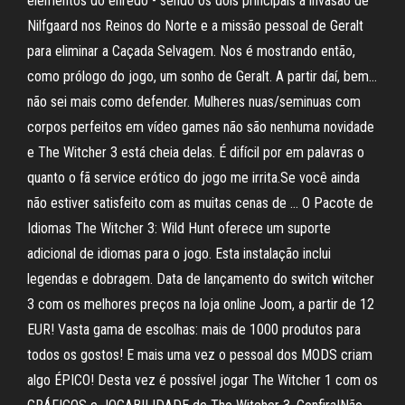
elementos do enredo - sendo os dois principais a invasão de
Nilfgaard nos Reinos do Norte e a missão pessoal de Geralt
para eliminar a Caçada Selvagem. Nos é mostrando então,
como prólogo do jogo, um sonho de Geralt. A partir daí, bem…
não sei mais como defender. Mulheres nuas/seminuas com
corpos perfeitos em vídeo games não são nenhuma novidade
e The Witcher 3 está cheia delas. É difícil por em palavras o
quanto o fã service erótico do jogo me irrita.Se você ainda
não estiver satisfeito com as muitas cenas de … O Pacote de
Idiomas The Witcher 3: Wild Hunt oferece um suporte
adicional de idiomas para o jogo. Esta instalação inclui
legendas e dobragem. Data de lançamento do switch witcher
3 com os melhores preços na loja online Joom, a partir de 12
EUR! Vasta gama de escolhas: mais de 1000 produtos para
todos os gostos! E mais uma vez o pessoal dos MODS criam
algo ÉPICO! Desta vez é possível jogar The Witcher 1 com os